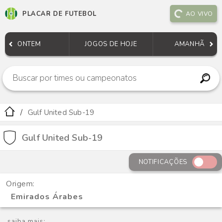
PLACAR DE FUTEBOL
AO VIVO
ONTEM
JOGOS DE HOJE
AMANHÃ
Gulf United Sub-19
Gulf United Sub-19
NOTIFICAÇÕES
Origem:
Emirados Árabes
saiba mais: