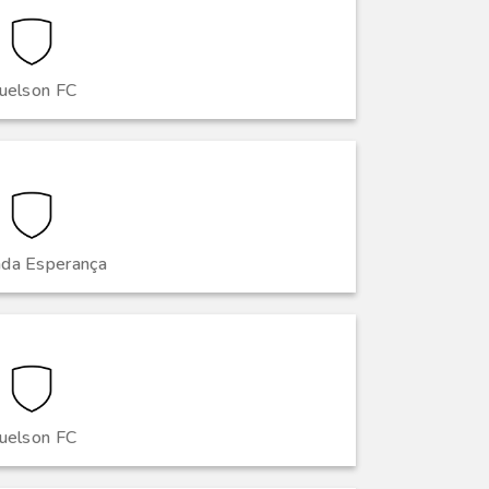
uelson FC
ada Esperança
uelson FC