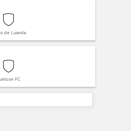
ro de Luanda
uelson FC