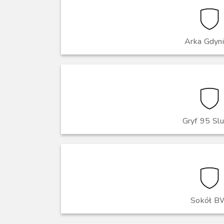
Arka Gdynia
Gryf 95 Sl
Sokół B