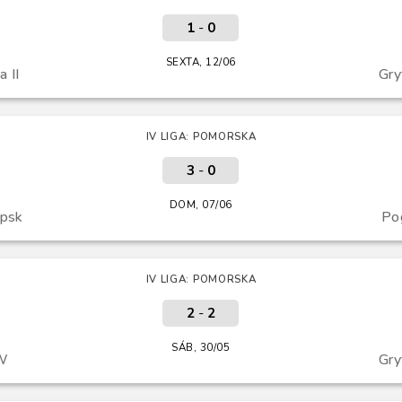
1
-
0
SEXTA, 12/06
 II
Gry
IV LIGA: POMORSKA
3
-
0
DOM, 07/06
upsk
Po
IV LIGA: POMORSKA
2
-
2
SÁB, 30/05
W
Gry