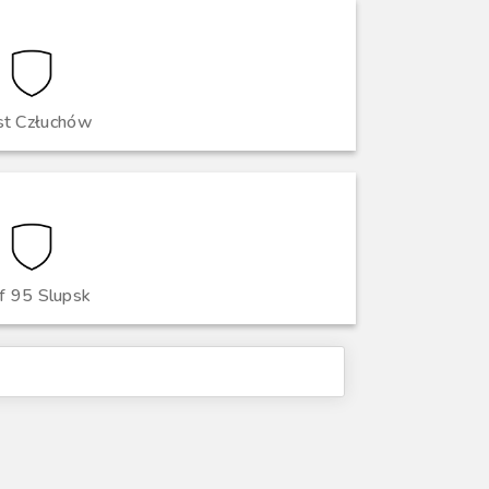
st Człuchów
f 95 Slupsk