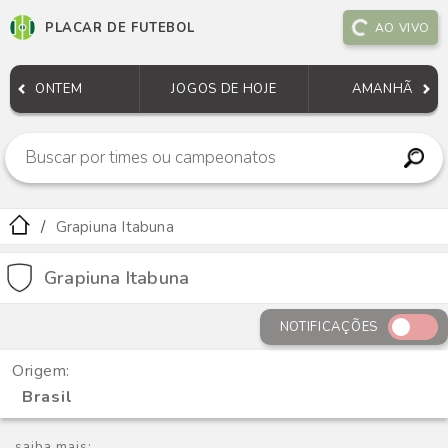
PLACAR DE FUTEBOL
AO VIVO
ONTEM
JOGOS DE HOJE
AMANHÃ
Grapiuna Itabuna
Grapiuna Itabuna
NOTIFICAÇÕES
Origem:
Brasil
saiba mais: