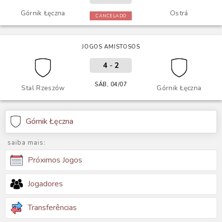
Górnik Łęczna
Ostrá
CANCELADO
JOGOS AMISTOSOS
4
-
2
SÁB, 04/07
Stal Rzeszów
Górnik Łęczna
Górnik Łęczna
saiba mais:
Próximos Jogos
Jogadores
Transferências