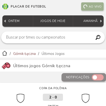
PLACAR DE FUTEBOL
AO VIVO
ONTEM
JOGOS DE HOJE
AMANHÃ
Górnik Łęczna
Últimos Jogos
Últimos jogos Górnik Łęczna
NOTIFICAÇÕES
COPA DA POLÔNIA
2
-
0