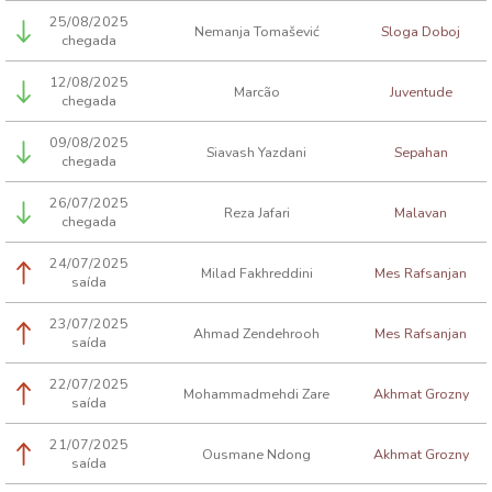
25/08/2025
Nemanja Tomašević
Sloga Doboj
chegada
12/08/2025
Marcão
Juventude
chegada
09/08/2025
Siavash Yazdani
Sepahan
chegada
26/07/2025
Reza Jafari
Malavan
chegada
24/07/2025
Milad Fakhreddini
Mes Rafsanjan
saída
23/07/2025
Ahmad Zendehrooh
Mes Rafsanjan
saída
22/07/2025
Mohammadmehdi Zare
Akhmat Grozny
saída
21/07/2025
Ousmane Ndong
Akhmat Grozny
saída