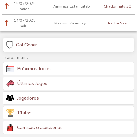
15/07/2025
Amirreza Eslamtalab
Chadormalu SC
saída
14/07/2025
Masoud Kazemayni
Tractor Sazi
saída
Gol Gohar
saiba mais:
Próximos Jogos
Últimos Jogos
Jogadores
Títulos
Camisas e acessórios