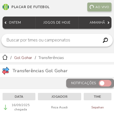
PLACAR DE FUTEBOL
AO VIVO
ONTEM
JOGOS DE HOJE
AMANHÃ
Gol Gohar
Transferências
Transferências Gol Gohar
NOTIFICAÇÕES
DATA
JOGADOR
TIME
16/09/2025
Reza Asadi
Sepahan
chegada