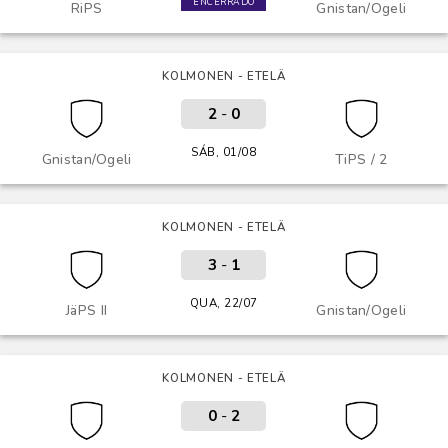
ENCERRADO
RiPS
Gnistan/Ogeli
KOLMONEN - ETELÄ
2
-
0
SÁB, 01/08
Gnistan/Ogeli
TiPS / 2
KOLMONEN - ETELÄ
3
-
1
QUA, 22/07
JäPS II
Gnistan/Ogeli
KOLMONEN - ETELÄ
0
-
2