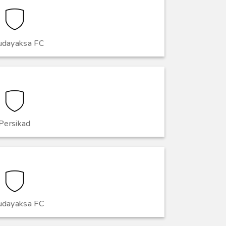
udayaksa FC
Persikad
udayaksa FC