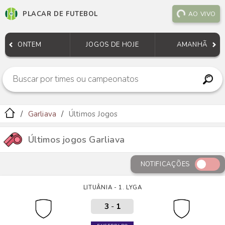
PLACAR DE FUTEBOL
AO VIVO
ONTEM
JOGOS DE HOJE
AMANHÃ
Garliava
Últimos Jogos
Últimos jogos Garliava
NOTIFICAÇÕES
LITUÂNIA - 1. LYGA
3
-
1