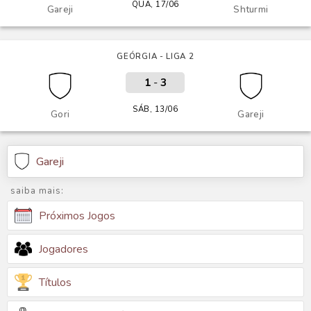
QUA, 17/06
Gareji
Shturmi
GEÓRGIA - LIGA 2
1
-
3
SÁB, 13/06
Gori
Gareji
Gareji
saiba mais:
Próximos Jogos
Jogadores
Títulos