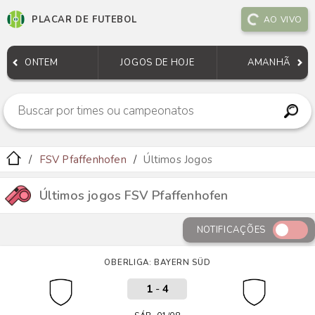
PLACAR DE FUTEBOL
AO VIVO
ONTEM
JOGOS DE HOJE
AMANHÃ
FSV Pfaffenhofen
Últimos Jogos
Últimos jogos FSV Pfaffenhofen
NOTIFICAÇÕES
OBERLIGA: BAYERN SÜD
1
-
4