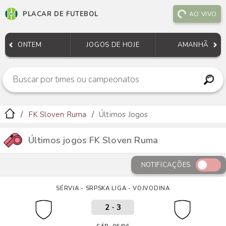
PLACAR DE FUTEBOL
AO VIVO
ONTEM
JOGOS DE HOJE
AMANHÃ
FK Sloven Ruma
Últimos Jogos
Últimos jogos FK Sloven Ruma
NOTIFICAÇÕES
SÉRVIA - SRPSKA LIGA - VOJVODINA
2
-
3