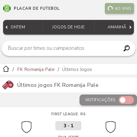
PLACAR DE FUTEBOL
AO VIVO
ONTEM
JOGOS DE HOJE
AMANHÃ
FK Romanija Pale
Últimos Jogos
Últimos jogos FK Romanija Pale
NOTIFICAÇÕES
FIRST LEAGUE: RS
3
-
1