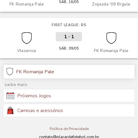
SÁB, 16/05
FK Romanija Pale
Zvijezda '09 Brgule
FIRST LEAGUE: RS
1
-
1
SÁB, 09/05
Vlasenica
FK Romanija Pale
FK Romanija Pale
saiba mais:
Próximos Jogos
Camisas e acessórios
Política de Privacidade
contato@placardefutebol.com.br