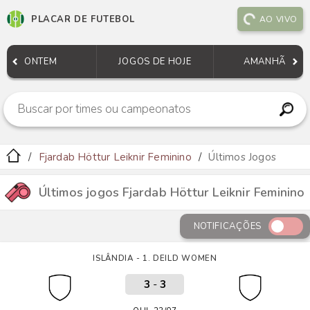
PLACAR DE FUTEBOL
AO VIVO
ONTEM
JOGOS DE HOJE
AMANHÃ
Fjardab Höttur Leiknir Feminino
Últimos Jogos
Últimos jogos Fjardab Höttur Leiknir Feminino
NOTIFICAÇÕES
ISLÂNDIA - 1. DEILD WOMEN
3
-
3