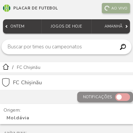
PLACAR DE FUTEBOL
AO VIVO
ONTEM
JOGOS DE HOJE
AMANHÃ
FC Chișinău
FC Chișinău
NOTIFICAÇÕES
Origem:
Moldávia
saiba mais: