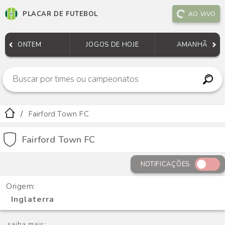
PLACAR DE FUTEBOL
AO VIVO
ONTEM
JOGOS DE HOJE
AMANHÃ
Fairford Town FC
Fairford Town FC
NOTIFICAÇÕES
Origem:
Inglaterra
saiba mais: