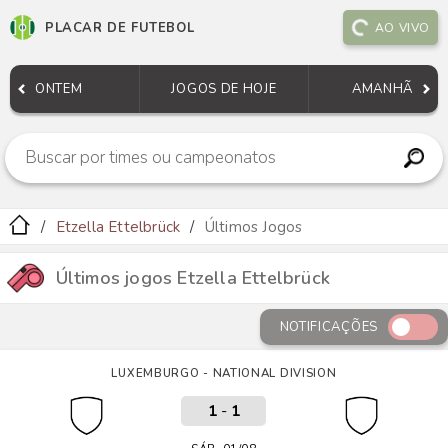
PLACAR DE FUTEBOL
AO VIVO
ONTEM
JOGOS DE HOJE
AMANHÃ
Etzella Ettelbrück
Últimos Jogos
Últimos jogos Etzella Ettelbrück
NOTIFICAÇÕES
LUXEMBURGO - NATIONAL DIVISION
1
-
1