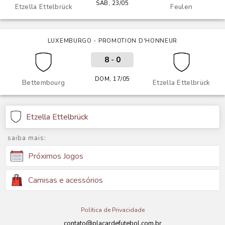
SÁB, 23/05
Etzella Ettelbrück
Feulen
LUXEMBURGO - PROMOTION D'HONNEUR
8
-
0
DOM, 17/05
Bettembourg
Etzella Ettelbrück
Etzella Ettelbrück
saiba mais:
Próximos Jogos
Camisas e acessórios
Política de Privacidade
contato@placardefutebol.com.br