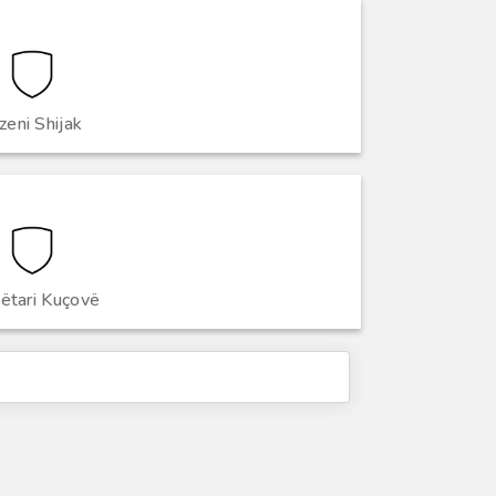
zeni Shijak
ëtari Kuçovë