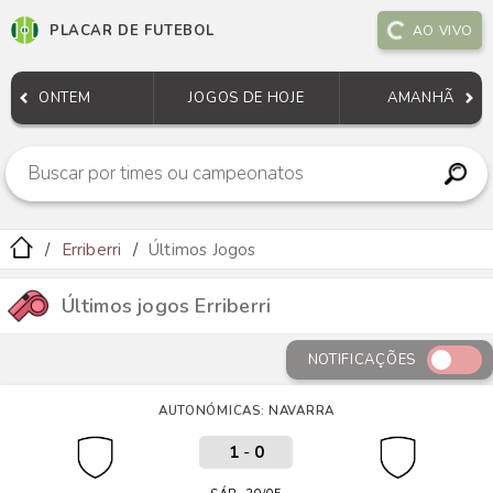
PLACAR DE FUTEBOL
AO VIVO
ONTEM
JOGOS DE HOJE
AMANHÃ
Erriberri
Últimos Jogos
Últimos jogos Erriberri
NOTIFICAÇÕES
AUTONÓMICAS: NAVARRA
1
-
0