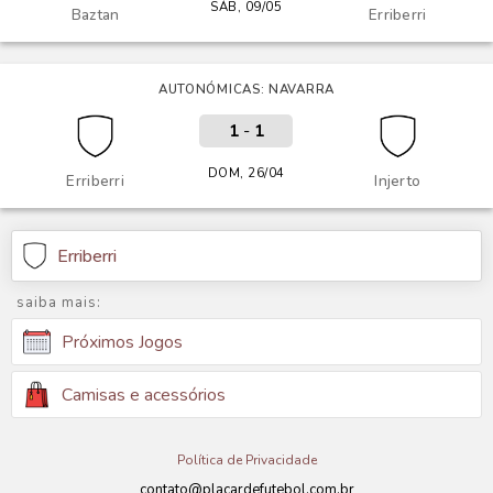
SÁB, 09/05
Baztan
Erriberri
AUTONÓMICAS: NAVARRA
1
-
1
DOM, 26/04
Erriberri
Injerto
Erriberri
saiba mais:
Próximos Jogos
Camisas e acessórios
Política de Privacidade
contato@placardefutebol.com.br