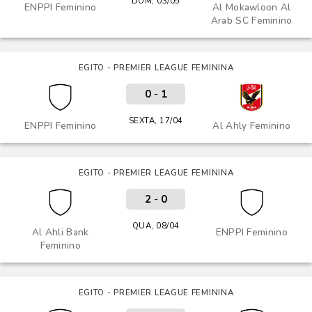
DOM, 03/05
ENPPI Feminino
Al Mokawloon Al
Arab SC Feminino
EGITO - PREMIER LEAGUE FEMININA
0
-
1
SEXTA, 17/04
ENPPI Feminino
Al Ahly Feminino
EGITO - PREMIER LEAGUE FEMININA
2
-
0
QUA, 08/04
Al Ahli Bank
ENPPI Feminino
Feminino
EGITO - PREMIER LEAGUE FEMININA