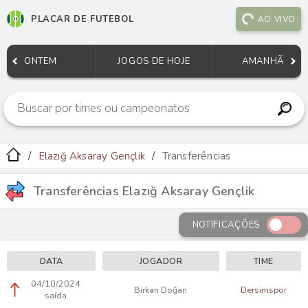
PLACAR DE FUTEBOL
AO VIVO
ONTEM
JOGOS DE HOJE
AMANHÃ
Elazığ Aksaray Gençlik
Transferências
Transferências Elazığ Aksaray Gençlik
NOTIFICAÇÕES
DATA
JOGADOR
TIME
04/10/2024
Birkan Doğan
Dersimspor
saída