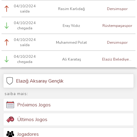
04/10/2024
Rasim Karlıdağ
Dersimspor
saída
04/10/2024
Eray Yıldız
Rüstempaşaspor
chegada
04/10/2024
Muhammed Polat
Dersimspor
saída
04/10/2024
Ali Karataş
Elaziz Belediyespor
chegada
Elazığ Aksaray Gençlik
saiba mais:
Próximos Jogos
Últimos Jogos
Jogadores