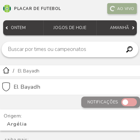
PLACAR DE FUTEBOL
AO VIVO
ONTEM
JOGOS DE HOJE
AMANHÃ
El Bayadh
El Bayadh
NOTIFICAÇÕES
Origem:
Argélia
saiba mais: