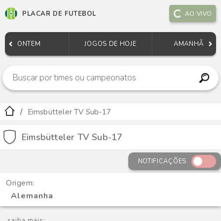
PLACAR DE FUTEBOL
AO VIVO
ONTEM
JOGOS DE HOJE
AMANHÃ
Eimsbütteler TV Sub-17
Eimsbütteler TV Sub-17
NOTIFICAÇÕES
Origem:
Alemanha
saiba mais: