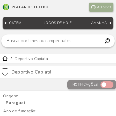
PLACAR DE FUTEBOL
AO VIVO
ONTEM
JOGOS DE HOJE
AMANHÃ
Deportivo Capiatá
Deportivo Capiatá
NOTIFICAÇÕES
Origem:
Paraguai
Ano de fundação: