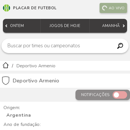
PLACAR DE FUTEBOL
AO VIVO
ONTEM
JOGOS DE HOJE
AMANHÃ
Deportivo Armenio
Deportivo Armenio
NOTIFICAÇÕES
Origem:
Argentina
Ano de fundação: