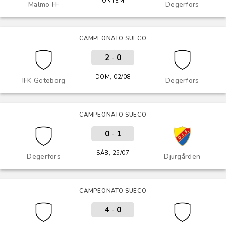
ONTEM
Malmö FF
Degerfors
CAMPEONATO SUECO
2
-
0
DOM, 02/08
IFK Göteborg
Degerfors
CAMPEONATO SUECO
0
-
1
SÁB, 25/07
Degerfors
Djurgården
CAMPEONATO SUECO
4
-
0