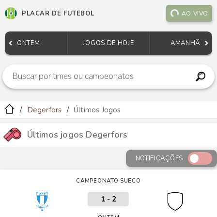
PLACAR DE FUTEBOL
AO VIVO
ONTEM
JOGOS DE HOJE
AMANHÃ
Degerfors
Últimos Jogos
Últimos jogos Degerfors
NOTIFICAÇÕES
CAMPEONATO SUECO
1
-
2