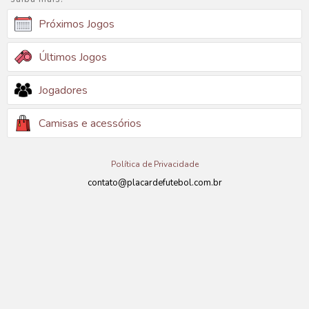
Próximos Jogos
Últimos Jogos
Jogadores
Camisas e acessórios
Política de Privacidade
contato@placardefutebol.com.br