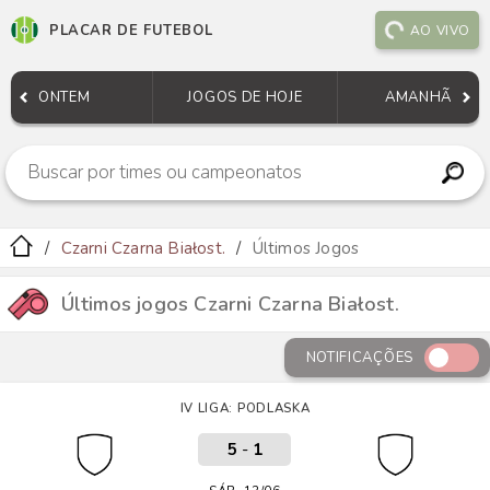
PLACAR DE FUTEBOL
AO VIVO
ONTEM
JOGOS DE HOJE
AMANHÃ
Czarni Czarna Białost.
Últimos Jogos
Últimos jogos Czarni Czarna Białost.
NOTIFICAÇÕES
IV LIGA: PODLASKA
5
-
1