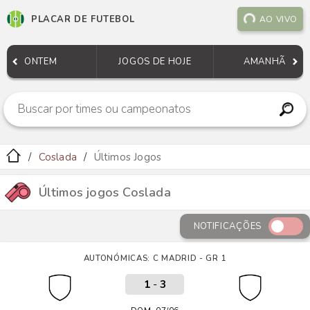
PLACAR DE FUTEBOL
AO VIVO
ONTEM
JOGOS DE HOJE
AMANHÃ
Coslada
Últimos Jogos
Últimos jogos Coslada
NOTIFICAÇÕES
AUTONÓMICAS: C MADRID - GR 1
1
-
3