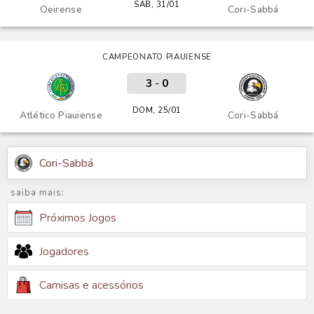
SÁB, 31/01
Oeirense
Cori-Sabbá
CAMPEONATO PIAUIENSE
3
-
0
DOM, 25/01
Atlético Piauiense
Cori-Sabbá
Cori-Sabbá
saiba mais:
Próximos Jogos
Jogadores
Camisas e acessórios