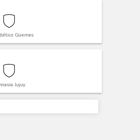
tlético Güemes
nasia Jujuy