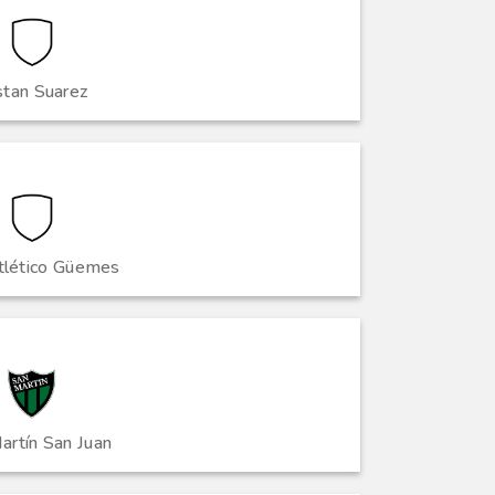
stan Suarez
tlético Güemes
artín San Juan