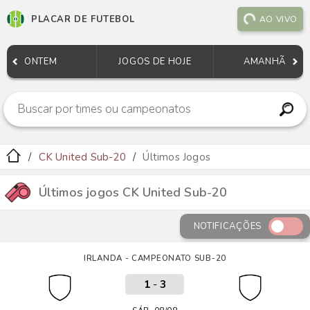
PLACAR DE FUTEBOL
AO VIVO
ONTEM
JOGOS DE HOJE
AMANHÃ
CK United Sub-20
Últimos Jogos
Últimos jogos CK United Sub-20
NOTIFICAÇÕES
IRLANDA - CAMPEONATO SUB-20
1
-
3