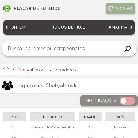
PLACAR DE FUTEBOL
AO VIVO
ONTEM
JOGOS DE HOJE
AMANHÃ
Chelyabinsk II
Jogadores
Jogadores Chelyabinsk II
NOTIFICAÇÕES
POS
JOGADOR
IDADE
PAÍS
GOL
Aleksandr Melezhechkin
20
Rússia