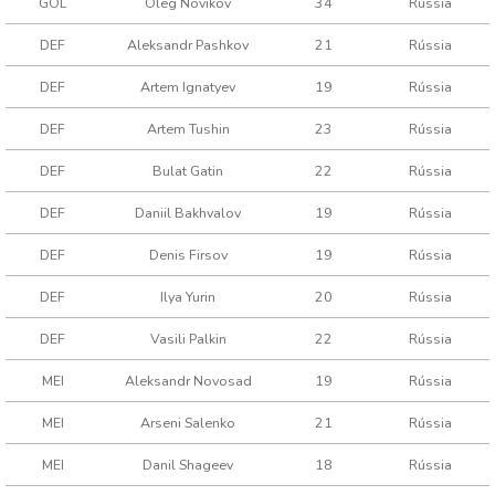
GOL
Oleg Novikov
34
Rússia
DEF
Aleksandr Pashkov
21
Rússia
DEF
Artem Ignatyev
19
Rússia
DEF
Artem Tushin
23
Rússia
DEF
Bulat Gatin
22
Rússia
DEF
Daniil Bakhvalov
19
Rússia
DEF
Denis Firsov
19
Rússia
DEF
Ilya Yurin
20
Rússia
DEF
Vasili Palkin
22
Rússia
MEI
Aleksandr Novosad
19
Rússia
MEI
Arseni Salenko
21
Rússia
MEI
Danil Shageev
18
Rússia