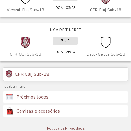
DOM, 03/05
Viitorul Cluj Sub-18
CFR Cluj Sub-18
LIGA DE TINERET
3
-
1
DOM, 26/04
CFR Cluj Sub-18
Daco-Getica Sub-18
CFR Cluj Sub-18
saiba mais:
Próximos Jogos
Camisas e acessórios
Política de Privacidade