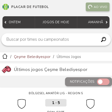
PLACAR DE FUTEBOL
AO VIVO
ONTEM
JOGOS DE HOJE
AMANHÃ
Çeşme Belediyespor
Últimos Jogos
Últimos jogos Çeşme Belediyespor
NOTIFICAÇÕES
BÖLGESEL AMATÖR LIG - REGION 5
1
-
5