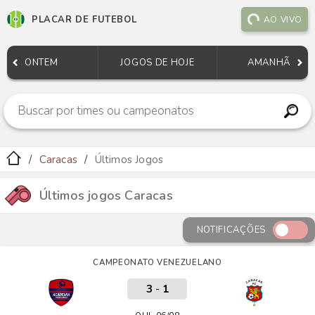
PLACAR DE FUTEBOL
AO VIVO
ONTEM
JOGOS DE HOJE
AMANHÃ
Caracas
Últimos Jogos
Últimos jogos Caracas
NOTIFICAÇÕES
CAMPEONATO VENEZUELANO
3
-
1