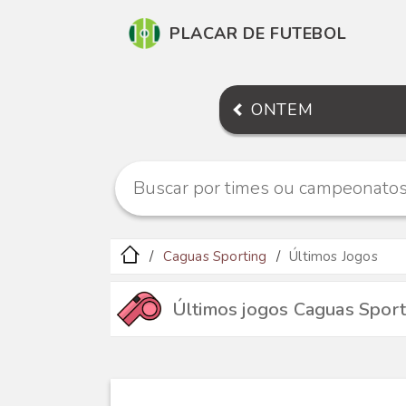
PLACAR DE FUTEBOL
ONTEM
Caguas Sporting
Últimos Jogos
Últimos jogos Caguas Sport