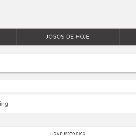
JOGOS DE HOJE
ing
LIGA PUERTO RICO