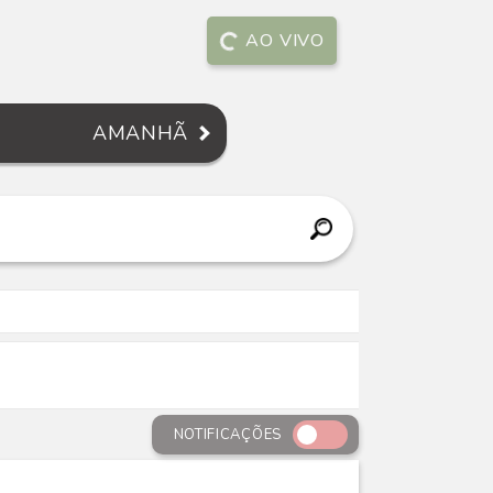
AO VIVO
AMANHÃ
NOTIFICAÇÕES