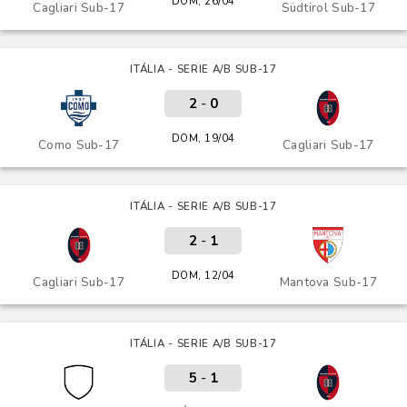
DOM, 26/04
Cagliari Sub-17
Südtirol Sub-17
ITÁLIA - SERIE A/B SUB-17
2
-
0
DOM, 19/04
Como Sub-17
Cagliari Sub-17
ITÁLIA - SERIE A/B SUB-17
2
-
1
DOM, 12/04
Cagliari Sub-17
Mantova Sub-17
ITÁLIA - SERIE A/B SUB-17
5
-
1