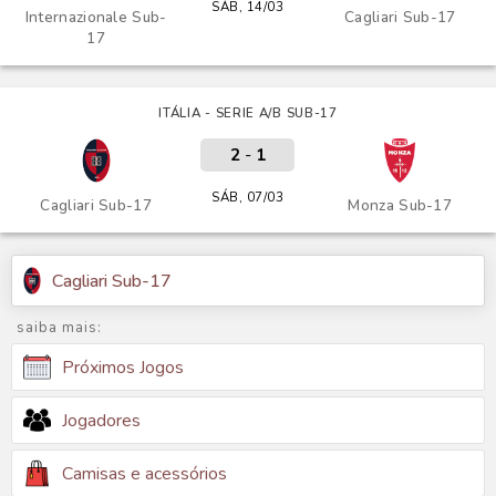
SÁB, 14/03
Internazionale Sub-
Cagliari Sub-17
17
ITÁLIA - SERIE A/B SUB-17
2
-
1
SÁB, 07/03
Cagliari Sub-17
Monza Sub-17
Cagliari Sub-17
saiba mais:
Próximos Jogos
Jogadores
Camisas e acessórios