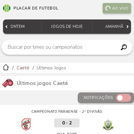
PLACAR DE FUTEBOL
AO VIVO
ONTEM
JOGOS DE HOJE
AMANHÃ
Caeté
Últimos Jogos
Últimos jogos Caeté
NOTIFICAÇÕES
CAMPEONATO PARAENSE - 2ª DIVISÃO
0
-
2