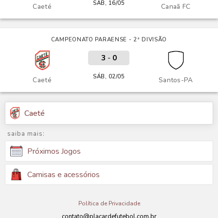
SÁB, 16/05
Caeté
Canaã FC
CAMPEONATO PARAENSE - 2ª DIVISÃO
3
-
0
SÁB, 02/05
Caeté
Santos-PA
Caeté
saiba mais:
Próximos Jogos
Camisas e acessórios
Política de Privacidade
contato@placardefutebol.com.br