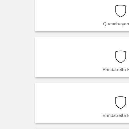
Queanbeyan 
Brindabella 
Brindabella 