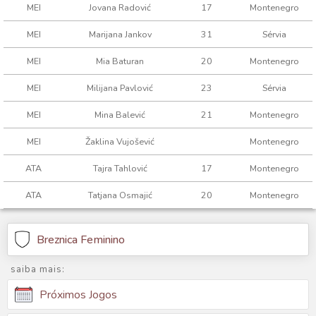
MEI
Jovana Radović
17
Montenegro
MEI
Marijana Jankov
31
Sérvia
MEI
Mia Baturan
20
Montenegro
MEI
Milijana Pavlović
23
Sérvia
MEI
Mina Balević
21
Montenegro
MEI
Žaklina Vujošević
Montenegro
ATA
Tajra Tahlović
17
Montenegro
ATA
Tatjana Osmajić
20
Montenegro
Breznica Feminino
saiba mais:
Próximos Jogos