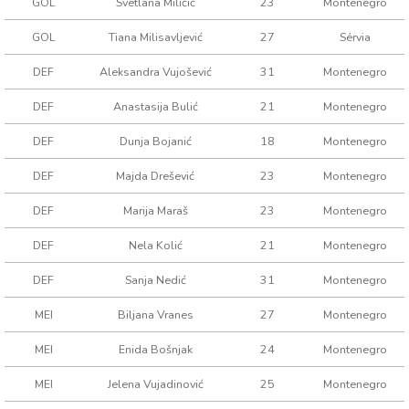
GOL
Svetlana Miličić
23
Montenegro
GOL
Tiana Milisavljević
27
Sérvia
DEF
Aleksandra Vujošević
31
Montenegro
DEF
Anastasija Bulić
21
Montenegro
DEF
Dunja Bojanić
18
Montenegro
DEF
Majda Drešević
23
Montenegro
DEF
Marija Maraš
23
Montenegro
DEF
Nela Kolić
21
Montenegro
DEF
Sanja Nedić
31
Montenegro
MEI
Biljana Vranes
27
Montenegro
MEI
Enida Bošnjak
24
Montenegro
MEI
Jelena Vujadinović
25
Montenegro