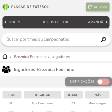
PLACAR DE FUTEBOL
AO VIVO
ONTEM
JOGOS DE HOJE
AMANHÃ
Breznica Feminino
Jogadores
Jogadores Breznica Feminino
NOTIFICAÇÕES
POS
JOGADOR
IDADE
PAÍS
GOL
Ajla Hrastovina
23
Montenegro