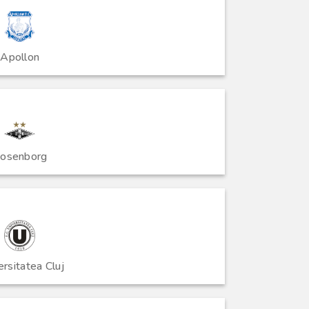
Apollon
osenborg
ersitatea Cluj