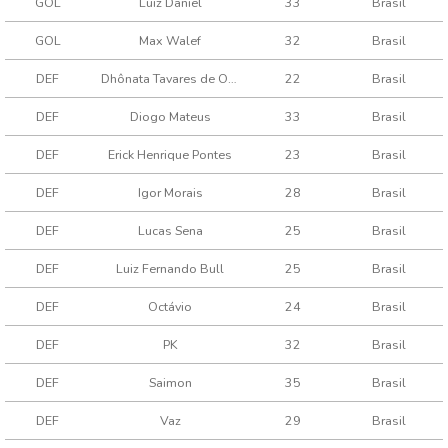
GOL
Luiz Daniel
33
Brasil
GOL
Max Walef
32
Brasil
DEF
Dhônata Tavares de Oliveira
22
Brasil
DEF
Diogo Mateus
33
Brasil
DEF
Erick Henrique Pontes
23
Brasil
DEF
Igor Morais
28
Brasil
DEF
Lucas Sena
25
Brasil
DEF
Luiz Fernando Bull
25
Brasil
DEF
Octávio
24
Brasil
DEF
PK
32
Brasil
DEF
Saimon
35
Brasil
DEF
Vaz
29
Brasil