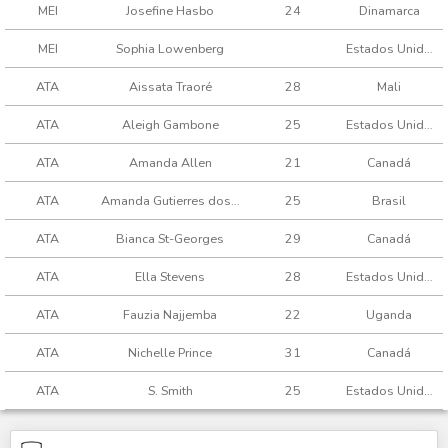
MEI
Josefine Hasbo
24
Dinamarca
MEI
Sophia Lowenberg
Estados Unidos
ATA
Aissata Traoré
28
Mali
ATA
Aleigh Gambone
25
Estados Unidos
ATA
Amanda Allen
21
Canadá
ATA
Amanda Gutierres dos Santos
25
Brasil
ATA
Bianca St-Georges
29
Canadá
ATA
Ella Stevens
28
Estados Unidos
ATA
Fauzia Najjemba
22
Uganda
ATA
Nichelle Prince
31
Canadá
ATA
S. Smith
25
Estados Unidos