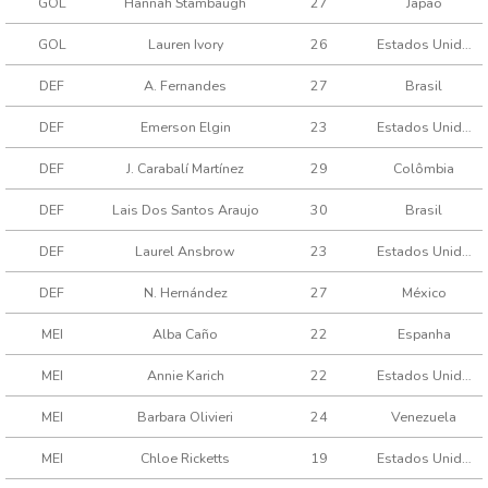
GOL
Hannah Stambaugh
27
Japão
GOL
Lauren Ivory
26
Estados Unidos
DEF
A. Fernandes
27
Brasil
DEF
Emerson Elgin
23
Estados Unidos
DEF
J. Carabalí Martínez
29
Colômbia
DEF
Lais Dos Santos Araujo
30
Brasil
DEF
Laurel Ansbrow
23
Estados Unidos
DEF
N. Hernández
27
México
MEI
Alba Caño
22
Espanha
MEI
Annie Karich
22
Estados Unidos
MEI
Barbara Olivieri
24
Venezuela
MEI
Chloe Ricketts
19
Estados Unidos