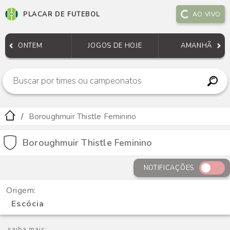
PLACAR DE FUTEBOL
AO VIVO
ONTEM
JOGOS DE HOJE
AMANHÃ
Boroughmuir Thistle Feminino
Boroughmuir Thistle Feminino
NOTIFICAÇÕES
Origem:
Escócia
saiba mais: