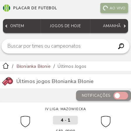
PLACAR DE FUTEBOL
AO VIVO
ONTEM
JOGOS DE HOJE
AMANHÃ
Błonianka Błonie
Últimos Jogos
Últimos jogos Błonianka Błonie
NOTIFICAÇÕES
IV LIGA: MAZOWIECKA
4
-
1