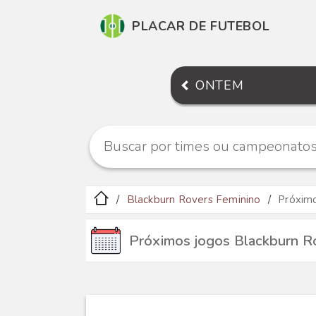
PLACAR DE FUTEBOL
ONTEM
Blackburn Rovers Feminino
Próxim
Próximos jogos Blackburn R