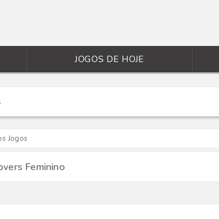
JOGOS DE HOJE
os Jogos
overs Feminino