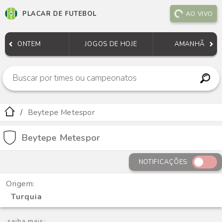
PLACAR DE FUTEBOL
AO VIVO
ONTEM
JOGOS DE HOJE
AMANHÃ
Beytepe Metespor
Beytepe Metespor
NOTIFICAÇÕES
Origem:
Turquia
saiba mais: