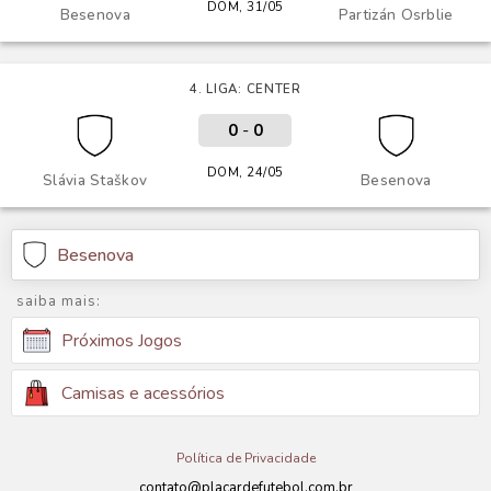
DOM, 31/05
Besenova
Partizán Osrblie
4. LIGA: CENTER
0
-
0
DOM, 24/05
Slávia Staškov
Besenova
Besenova
saiba mais:
Próximos Jogos
Camisas e acessórios
Política de Privacidade
contato@placardefutebol.com.br