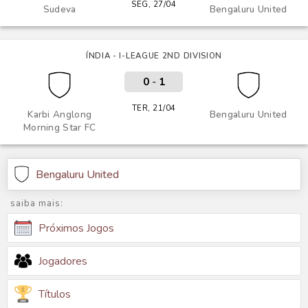
SEG, 27/04
Sudeva
Bengaluru United
ÍNDIA - I-LEAGUE 2ND DIVISION
0
-
1
TER, 21/04
Karbi Anglong
Bengaluru United
Morning Star FC
Bengaluru United
saiba mais:
Próximos Jogos
Jogadores
Títulos